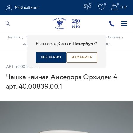
0
0
0
0 ₽
Мой кабинет
Главная
/
Каталог
/
Чайно-кофейные предметы
/
Чашки и бокалы
/
Ваш город
Санкт-Петербург?
Чашка чайная Айседора Орхидеи 4 арт. 40.00839.00.1
ВСЁ ВЕРНО
ИЗМЕНИТЬ
АРТ.
40.00839.00.1
Чашка чайная Айседора Орхидеи 4
арт. 40.00839.00.1