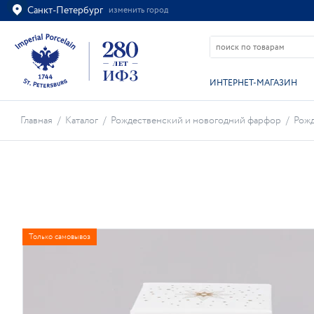
Санкт-Петербург
изменить город
Ваш город
Санкт-Петербург?
ВСЁ ВЕРНО
ИЗМЕНИТЬ
ИНТЕРНЕТ-МАГАЗИН
Главная
/
Каталог
/
Рождественский и новогодний фарфор
/
Рожд
Только самовывоз