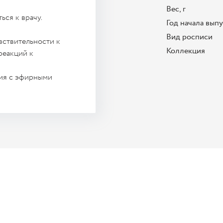
Вес, г
ься к врачу.
Год начала вып
Вид росписи
вствительности к
Коллекция
реакций к
ция с эфирными