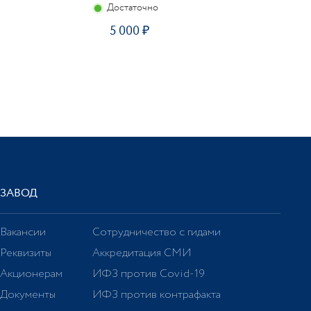
Достаточно
5 000
ЗАВОД
Вакансии
Сотрудничество с гидами
Реквизиты
Аккредитация СМИ
Акционерам
ИФЗ против Covid-19
Документы
ИФЗ против контрафакта