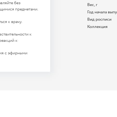
вляйте без
Вес, г
ющимися предметами.
Год начала вып
Вид росписи
ься к врачу.
Коллекция
вствительности к
реакций к
ция с эфирными