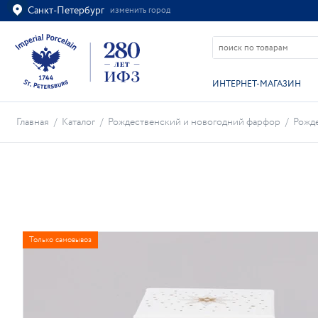
Санкт-Петербург
изменить город
Ваш город
Санкт-Петербург?
ВСЁ ВЕРНО
ИЗМЕНИТЬ
ИНТЕРНЕТ-МАГАЗИН
Главная
/
Каталог
/
Рождественский и новогодний фарфор
/
Рожд
Только самовывоз