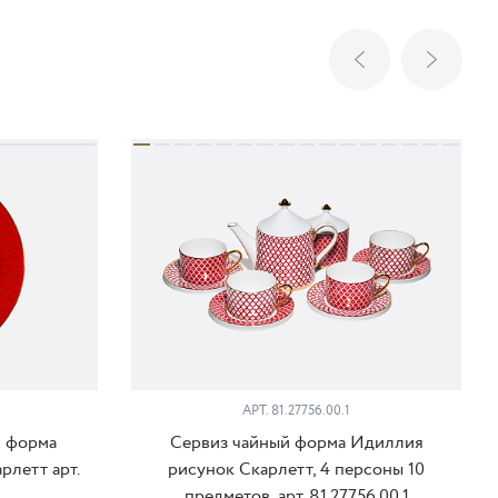
АРТ. 81.27756.00.1
м форма
Сервиз чайный форма Идиллия
рлетт арт.
рисунок Скарлетт, 4 персоны 10
предметов, арт. 81.27756.00.1