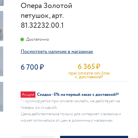
Опера Золотой
петушок, арт.
81.32232.00.1
Достаточно
Посмотреть наличие в магазинах
6 365
₽
6 700
при оплате on-line
c доставкой!
Акция
Скидка - 5% на первый заказ с доставкой!*
* - суммируется при оплате-онлайн, не действует на
товары со скидкой.
Цена действительна только для интернет-магазина и
может отличаться от цен в розничных магазинах