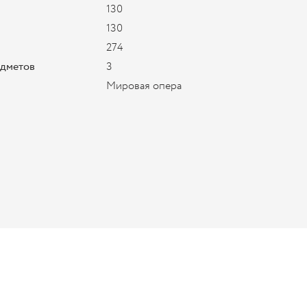
130
130
274
едметов
3
Мировая опера