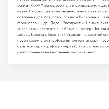
эскизы XIX-XX веков, работала в фондохранилищах
музея. Любовь Цветкова перенесла на костяной фар
созданные для этой оперы Иваном Билибиным. На 
герои оперы: царь Додон, Звездочет и Шемаханская 
диковинные растения, а на блюдце – шатер Шемахан
дворец Додона с Золотым Петушком на высокой сп
новой серии стали графика, выполненная коричнево
балетной серии графика – чёрная), и крохотная золот
расположенная на внутренней части чашечки.