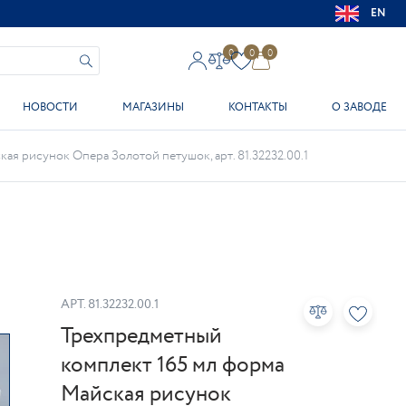
EN
0
0
0
НОВОСТИ
МАГАЗИНЫ
КОНТАКТЫ
О ЗАВОДЕ
я рисунок Опера Золотой петушок, арт. 81.32232.00.1
АРТ.
81.32232.00.1
Трехпредметный
комплект 165 мл форма
Майская рисунок