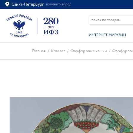
Санкт-Петербург
изменить город
Ваш город
Санкт-Петербург?
ВСЁ ВЕРНО
ИЗМЕНИТЬ
ИНТЕРНЕТ-МАГАЗИН
Главная
/
Каталог
/
Фарфоровые чашки
/
Фарфоровы