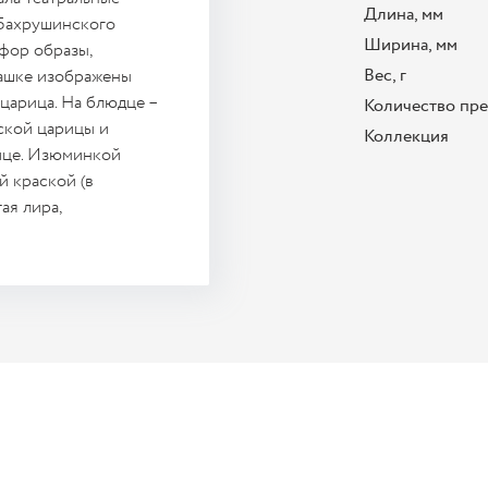
Длина, мм
 Бахрушинского
Ширина, мм
фор образы,
Вес, г
чашке изображены
царица. На блюдце –
Количество пр
ской царицы и
Коллекция
ице. Изюминкой
й краской (в
ая лира,