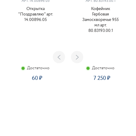
АРТ. 14.00896.05
АРТ. 80.83193.00.1
Открытка
Кофейник
"Поздравляю" арт.
Гербовая
14.00896.05
Замоскворечье 955
мл арт.
80.83193.00.1
Достаточно
Достаточно
60
7 250