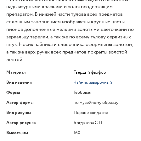
надглазурными красками и золотосодержащим
препаратом. В нижней части тулова всех предметов
сплошным заполнением изображены крупные цветы
пионов дополненные мелкими золотыми цветочками по
зеркальцу тарелки, а так же по всему тулову сервизных
штук. Носик чайника и сливочника оформлены золотом,
а так же верх ручек всех предметов покрыты золотой
лентой.
Материал
Твердый фарфор
Вид изделия
Чайник заварочный
Форма
Гербовая
Автор формы
по музейному образцу
Вид рисунка
Первое свидание
Автор рисунка
Богданова С.П.
Высота, мм
160