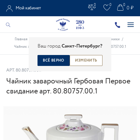
0
0
0
0 ₽
Мой кабинет
Главная
/
Каталог
/
Чайно-кофейные предметы
/
Чайники
/
Ваш город
Санкт-Петербург?
Чайник заварочный Гербовая Первое свидание арт. 80.80757.00.1
ВСЁ ВЕРНО
ИЗМЕНИТЬ
АРТ.
80.80757.00.1
Чайник заварочный Гербовая Первое
свидание арт. 80.80757.00.1