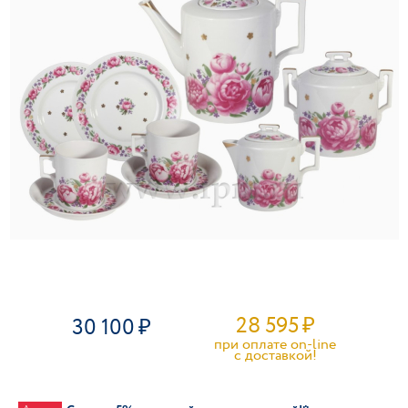
28 595
₽
30 100
при оплате on-line
c доставкой!