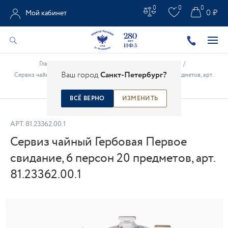
0
0
0
0 ₽
Мой кабинет
Главная
/
Каталог
/
Сервизы
/
Чайные сервизы
/
Ваш город
Санкт-Петербург?
Сервиз чайный Гербовая Первое свидание, 6 персон 20 предметов, арт.
81.23362.00.1
ВСЁ ВЕРНО
ИЗМЕНИТЬ
АРТ.
81.23362.00.1
Сервиз чайный Гербовая Первое
свидание, 6 персон 20 предметов, арт.
81.23362.00.1