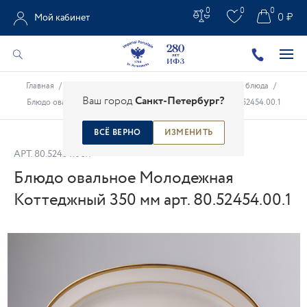
0
0
0
0 ₽
Мой кабинет
Главная
/
Каталог
/
Столовые предметы
/
Фарфоровые блюда
/
Ваш город
Санкт-Петербург?
Блюдо овальное Молодежная Коттеджный 350 мм арт. 80.52454.00.1
ВСЁ ВЕРНО
ИЗМЕНИТЬ
АРТ.
80.52454.00.1
Блюдо овальное Молодежная
Коттеджный 350 мм арт. 80.52454.00.1