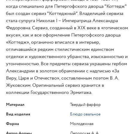
когда специально для Петергофского дворца "Коттедж"
был создан сервиз "Коттеджный". Владелицей сервиза
стала супруга Николая I – Императрица Александра
Федоровна. Сервиз, созданный в XIX веке в «готическом
вкусе», как и все оформление Петергофского дворца
«Коттедж», органично вписался в интерьер,
отличавшийся редким стилистическим единством
отделки и художественного убранства, изысканностью и
утонченностью. Все предметы сервиза украшены гербом
Александрии в золотом обрамлении с надписью «За
Веру, Царя и Отечество», составленным поэтом В. А.
Жуковским. Оригинальный сервиз хранится в
коллекции Государственного Эрмитажа.
Материал
Твердый фарфор
Вид изделия
Блюдо овальное
Форма
Молодежная
Автор формы
Лепорская А.А.