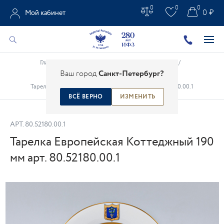
0
0
0
0 ₽
Мой кабинет
Главная
/
Каталог
/
Чайно-кофейные предметы
/
Ваш город
Санкт-Петербург?
Фарфоровые десертные тарелки
/
Тарелка Европейская Коттеджный 190 мм арт. 80.52180.00.1
ВСЁ ВЕРНО
ИЗМЕНИТЬ
АРТ.
80.52180.00.1
Тарелка Европейская Коттеджный 190
мм арт. 80.52180.00.1