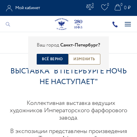
0
0
0
0 ₽
Мой кабинет
Главная
/
Все новости
/
Новости ИФЗ
/
Ваш город
Санкт-Петербург?
Выставка "В Петербурге ночь не наступает"
ВСЁ ВЕРНО
ИЗМЕНИТЬ
ВЫСТАВКА "В ПЕТЕРБУРГЕ НОЧЬ
НЕ НАСТУПАЕТ"
Коллективная выставка ведущих
художников Императорского фарфорового
завода.
В экспозиции представлены произведения