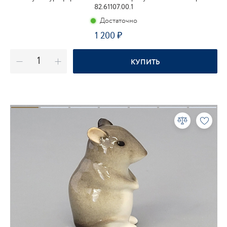
82.61107.00.1
Достаточно
1 200
₽
КУПИТЬ