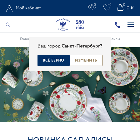
0
0
0
0 ₽
Мой кабинет
Главная
/
Все новости
/
Новинки
/
Новинка Сад Алисы
Ваш город
Санкт-Петербург?
ВСЁ ВЕРНО
ИЗМЕНИТЬ