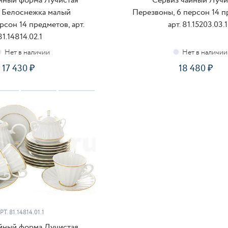
йный форма Лучистая
Сервиз чайный Лучи
 Белоснежка малый
Перезвоны, 6 персон 14 п
рсон 14 предметов, арт.
арт. 81.15203.03.1
81.14814.02.1
17 430
18 480
ОДПИСАТЬСЯ
ПОДПИСАТЬСЯ
РТ.
81.14814.01.1
йный форма Лучистая