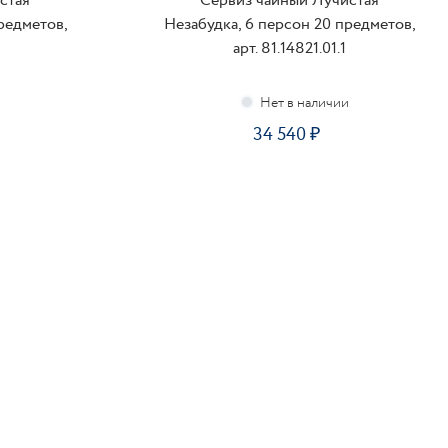
стая
Сервиз чайный Лучистая
редметов,
Незабудка, 6 персон 20 предметов,
арт. 81.14821.01.1
34 540
ПОДПИСАТЬСЯ