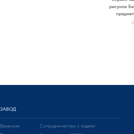
рисунок Бе
Идиллия
предмето
Классическая 2
Классический 2
Ковчег
П
Кострома
Купольная
Лучистая
Майская
ЗАВОД
Малевича
Молодежная
Вакансии
Сотрудничество с гидами