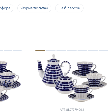
рфора
Форма тюльпан
На 6 персон
АРТ.
81.27979.00.1