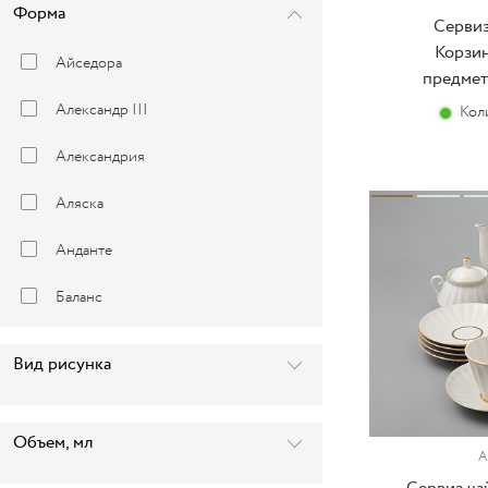
Форма
Сервиз
Корзин
Айседора
предмето
Александр III
Кол
Александрия
Аляска
Анданте
Баланс
Банкетная
Вид рисунка
Белый цветок
Беседа
Объем, мл
А
Вертикаль