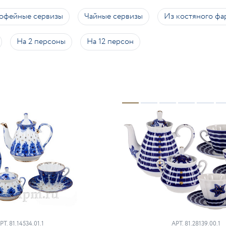
офейные сервизы
Чайные сервизы
Из костяного фа
На 2 персоны
На 12 персон
РТ.
81.14534.01.1
АРТ.
81.28139.00.1