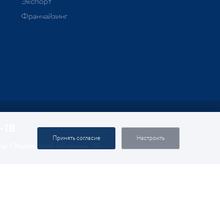
Экспорт
Франчайзинг
-18
Принять согласие
Настроить
 пр. Обуховской обороны, 151