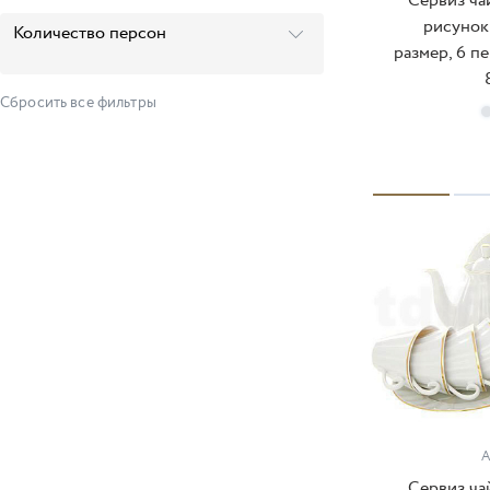
Сервиз ча
рисунок
Количество персон
Весенняя
размер, 6 пе
Волна
Сбросить все фильтры
Восточная
Гербовая
П
Гербовая
Европейская
Европейская / Александрия
Европейская 2
Европейская-2 / Александрия
А
Жемчужина
Сервиз ча