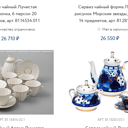
 чайный Лучистая
Сервиз чайный форма Л
очка, 6 персон 20
рисунок Морские звезды,
в, арт. 81.14534.01.1
14 предметов, арт. 81.28
ичество ограничено
26 550
26 710
КУПИТЬ
ПОДПИСАТЬСЯ
РТ.
81.14814.02.1
АРТ.
81.15203.03.1