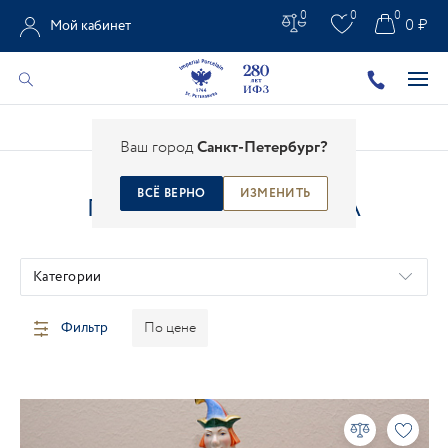
0
0
0
0 ₽
Мой кабинет
Главная
/
Каталог
/
Предметы интерьера
Ваш город
Санкт-Петербург?
ВСЁ ВЕРНО
ИЗМЕНИТЬ
ПРЕДМЕТЫ ИНТЕРЬЕРА
Категории
Фильтр
По цене