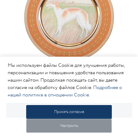
АРТ.
81.25951.00.1
Мы используем файлы Cookie для улучшения работы,
персонализации и повышения удобства пользования
Подарочный набор 270 форма Европейская-2 рисунок Борзая
Завида арт. 81.25951.00.1
нашим сайтом. Продолжая посещать сайт, вы даете
согласие на обработку файлов Cookie.
Подробнее о
5 930
нашей политике в отношении Cookie.
ПОДПИСАТЬСЯ
Принять согласие
Настроить