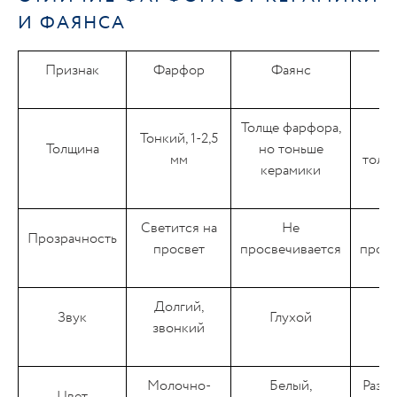
И ФАЯНСА
Признак
Фарфор
Фаянс
Ке
Толще фарфора,
Тонкий, 1-2,5
Г
Толщина
но тоньше
мм
толс
керамики
Светится на
Не
Прозрачность
просвет
просвечивается
просв
Долгий,
Звук
Глухой
Г
звонкий
Молочно-
Белый,
Разн
Цвет