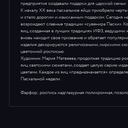
предприятия создавали подарки для царской семьи.
К началу XX века пасхальное яйцо приобрело черты
и стало дорогим и изысканным подарком. Сегодня н
возрождают славные традиции «сувенира Пасхи». К
яиц, созданная в лучших традициях ИФЗ, ведущими 
вновь находит свое призвание и обретает популярн
изделия декорируются религиозными, мирскими сюж
цветочной росписью.
Художник Мария Матвеева, продолжая традицию ро
яиц светскими сюжетами, создает целую серию изд
цветами. Каждое из яиц «предназначается» определ
Пасхальной недели.
Фарфор; роспись надглазурная полихромная, позоло