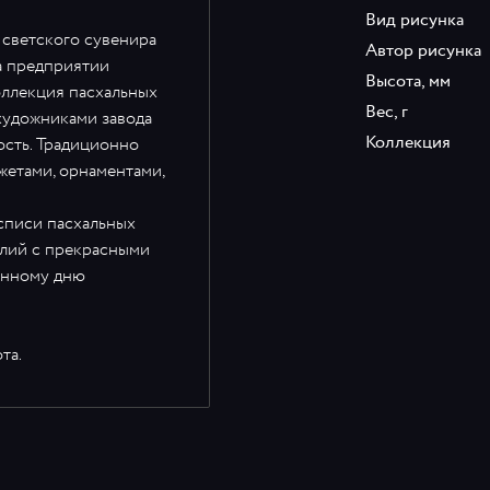
Вид рисунка
 светского сувенира
Автор рисунка
а предприятии
Высота, мм
оллекция пасхальных
Вес, г
художниками завода
Коллекция
ость. Традиционно
етами, орнаментами,
списи пасхальных
елий с прекрасными
енному дню
та.