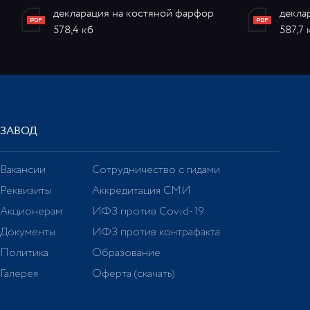
декларация на костяной фарфор
декла
578,4 кб
587,7 
ЗАВОД
Вакансии
Сотрудничество с гидами
Реквизиты
Аккредитация СМИ
Акционерам
ИФЗ против Covid-19
Документы
ИФЗ против контрафакта
Политика
Образование
Галерея
Оферта (скачать)