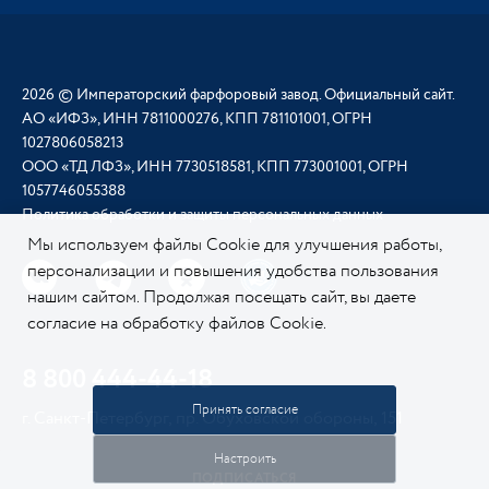
2026 © Императорский фарфоровый завод. Официальный сайт.
АО «ИФЗ», ИНН 7811000276, КПП 781101001, ОГРН
1027806058213
ООО «ТД ЛФЗ», ИНН 7730518581, КПП 773001001, ОГРН
1057746055388
Политика обработки и защиты персональных данных
Мы используем файлы Cookie для улучшения работы,
персонализации и повышения удобства пользования
нашим сайтом. Продолжая посещать сайт, вы даете
согласие на обработку файлов Cookie.
Подробнее о
нашей политике в отношении Cookie.
8 800 444-44-18
Принять согласие
г. Санкт-Петербург, пр. Обуховской обороны, 151
Настроить
ПОДПИСАТЬСЯ