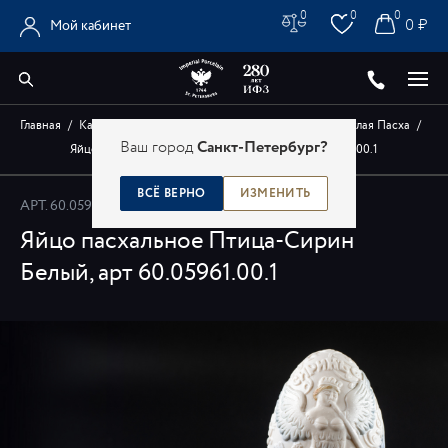
0
0
0
0 ₽
Мой кабинет
Главная
/
Каталог
/
Авторские изделия художников
/
Светлая Пасха
/
Ваш город
Санкт-Петербург?
Яйцо пасхальное Птица-Сирин Белый, арт 60.05961.00.1
ВСЁ ВЕРНО
ИЗМЕНИТЬ
АРТ.
60.05961.00.1
Яйцо пасхальное Птица-Сирин
Белый, арт 60.05961.00.1