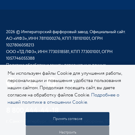
2026 © Императорский фарфоровый завод. Официальный сайт.
АО «ИФЗ», ИНН 7811000276, КПП 781101001, ОГРН
1027806058213
ООО «ТД ЛФЗ», ИНН 7730518581, КПП 773001001, ОГРН
1057746055388
Политика обработки и защиты персональных данных
Мы используем файлы Cookie для улучшения работы,
персонализации и повышения удобства пользования
нашим сайтом. Продолжая посещать сайт, вы даете
согласие на обработку файлов Cookie.
Подробнее о
нашей политике в отношении Cookie.
8 800 444-44-18
Принять согласие
г. Санкт-Петербург, пр. Обуховской обороны, 151
Настроить