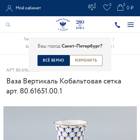
0
0
0
0 ₽
Мой кабинет
Главная
/
Каталог
/
Предметы интерьера
/
Вазы
/
Ваш город
Санкт-Петербург?
Ваза Вертикаль Кобальтовая сетка арт. 80.61651.00.1
ВСЁ ВЕРНО
ИЗМЕНИТЬ
АРТ.
80.61651.00.1
Ваза Вертикаль Кобальтовая сетка
арт. 80.61651.00.1