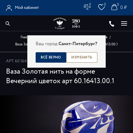
0
0
0
0 ₽
Мой кабинет
Главная
/
Каталог
/
Авторские изделия художников
/
Ваш город
Санкт-Петербург?
Ваза Золотая нить на форме Вечерний цветок арт 60.16413.00.1
ВСЁ ВЕРНО
ИЗМЕНИТЬ
АРТ.
60.16413.00.1
Ваза Золотая нить на форме
Вечерний цветок арт 60.16413.00.1