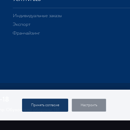
Индивидуальные заказы
Экспорт
Франчайзинг
-18
Принять согласие
Настроить
 пр. Обуховской обороны, 151