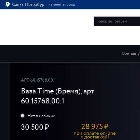
Санкт-Петербург
изменить город
Ваш город
Санкт-Петербург?
ВСЁ ВЕРНО
ИЗМЕНИТЬ
ИНТЕРНЕТ-МАГАЗИН
Главная
/
АРТ.
60.15768.00.1
Ваза Time (Время), арт
60.15768.00.1
28 975
₽
30 500
при оплате on-line
c доставкой!