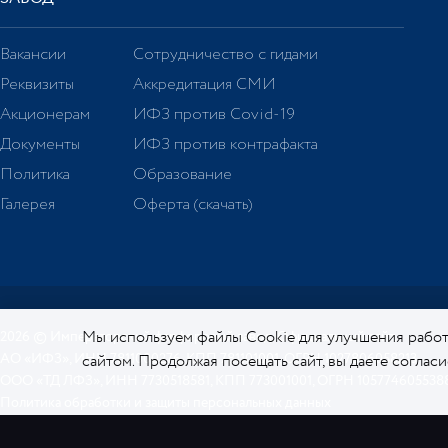
Вакансии
Сотрудничество с гидами
Реквизиты
Аккредитация СМИ
Акционерам
ИФЗ против Covid-19
Документы
ИФЗ против контрафакта
Политика
Образование
Галерея
Оферта (скачать)
Мы используем файлы Cookie для улучшения работ
2026 © Императорский фарфоровый завод. Официальный сайт.
АО «ИФЗ», ИНН 7811000276, КПП 781101001, ОГРН 1027806058213
сайтом. Продолжая посещать сайт, вы даете соглас
ООО «ТД ЛФЗ», ИНН 7730518581, КПП 773001001, ОГРН 105774605538
отношении Cookie.
Политика обработки и защиты персональных данных