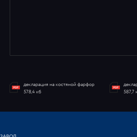
декларация на костяной фарфор
декла
578,4 кб
587,7 
ЗАВОД