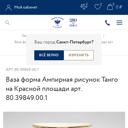
0
0
0
0 ₽
Мой кабинет
Главная
/
Каталог
/
Предметы интерьера
/
Вазы
/
Ваш город
Санкт-Петербург?
Ваза форма Ампирная рисунок Танго на Красной площади арт.
80.39849.00.1
ВСЁ ВЕРНО
ИЗМЕНИТЬ
АРТ.
80.39849.00.1
Ваза форма Ампирная рисунок Танго
на Красной площади арт.
80.39849.00.1