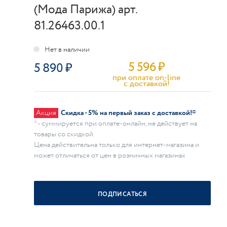
(Мода Парижа) арт.
81.26463.00.1
5 596
₽
5 890
при оплате on-line
c доставкой!
Акция
Скидка - 5% на первый заказ с доставкой!*
* - суммируется при оплате-онлайн, не действует на
товары со скидкой.
Цена действительна только для интернет-магазина и
может отличаться от цен в розничных магазинах
ПОДПИСАТЬСЯ