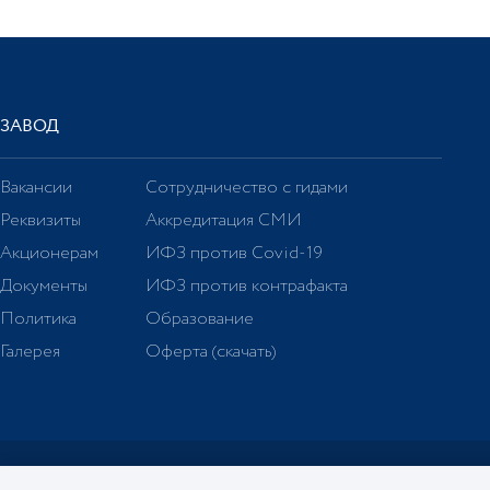
ЗАВОД
Вакансии
Сотрудничество с гидами
Реквизиты
Аккредитация СМИ
Акционерам
ИФЗ против Covid-19
Документы
ИФЗ против контрафакта
Политика
Образование
Галерея
Оферта (скачать)