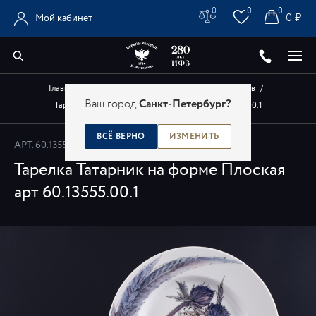
0
0
0
0 ₽
Мой кабинет
Главная
/
Каталог
/
Авторские изделия художников
/
Ваш город
Санкт-Петербург?
Тарелка Татарник на форме Плоская арт 60.13555.00.1
ВСЁ ВЕРНО
ИЗМЕНИТЬ
АРТ.
60.13555.00.1
Тарелка Татарник на форме Плоская
арт 60.13555.00.1