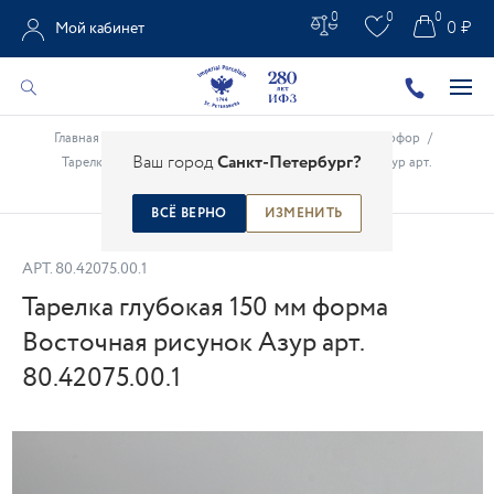
0
0
0
0 ₽
Мой кабинет
Главная
/
Каталог
/
Рождественский и новогодний фарфор
/
Ваш город
Санкт-Петербург?
Тарелка глубокая 150 мм форма Восточная рисунок Азур арт.
80.42075.00.1
ВСЁ ВЕРНО
ИЗМЕНИТЬ
АРТ.
80.42075.00.1
Тарелка глубокая 150 мм форма
Восточная рисунок Азур арт.
80.42075.00.1