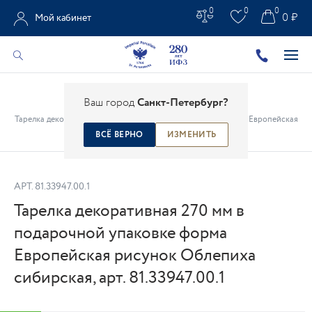
0
0
0
0 ₽
Мой кабинет
Главная
/
Каталог
/
Предметы интерьера
/
Ваш город
Санкт-Петербург?
Декоративные настенные тарелки
/
Тарелка декоративная 270 мм в подарочной упаковке форма Европейская
рисунок Облепиха сибирская, арт. 81.33947.00.1
ВСЁ ВЕРНО
ИЗМЕНИТЬ
АРТ.
81.33947.00.1
Тарелка декоративная 270 мм в
подарочной упаковке форма
Европейская рисунок Облепиха
сибирская, арт. 81.33947.00.1