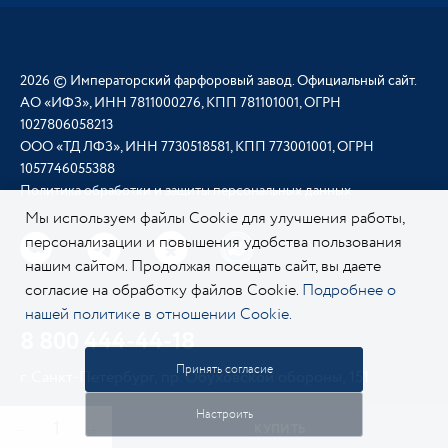
2026 © Императорский фарфоровый завод. Официальный сайт.
АО «ИФЗ», ИНН 7811000276, КПП 781101001, ОГРН
1027806058213
ООО «ТД ЛФЗ», ИНН 7730518581, КПП 773001001, ОГРН
1057746055388
Политика обработки и защиты персональных данных
Мы используем файлы Cookie для улучшения работы,
персонализации и повышения удобства пользования
нашим сайтом. Продолжая посещать сайт, вы даете
согласие на обработку файлов Cookie.
Подробнее о
нашей политике в отношении Cookie.
8 800 444-44-18
Принять согласие
г. Санкт-Петербург, пр. Обуховской обороны, 151
Настроить
КУПИТЬ