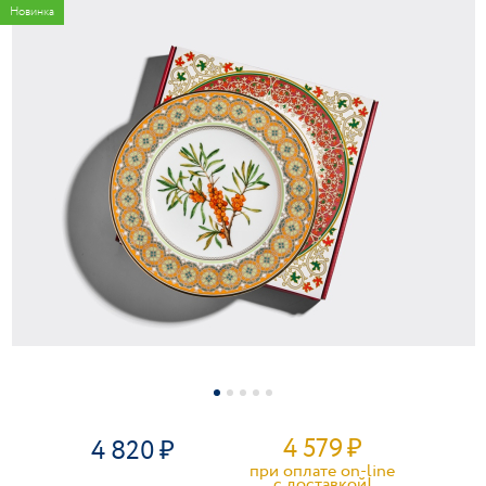
Новинка
4 579
₽
4 820
при оплате on-line
c доставкой!