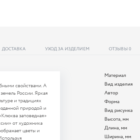
ДОСТАВКА
УХОД ЗА ИЗДЕЛИЕМ
ОТЗЫВЫ
0
Материал
Вид изделия
ебными свойствами. А
Автор
земель России. Яркая
льтуре и традициях
Форма
озданной природой и
Вид рисунка
«Клюква заповедная»
Высота, мм
ссии» от художника
Длина, мм
зображает цветы и
Ширина, мм
 Используя