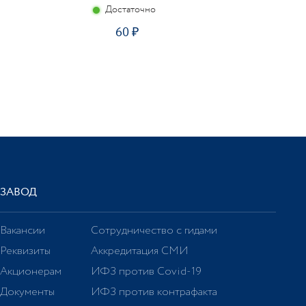
Достаточно
60
ЗАВОД
Вакансии
Сотрудничество с гидами
Реквизиты
Аккредитация СМИ
Акционерам
ИФЗ против Covid-19
Документы
ИФЗ против контрафакта