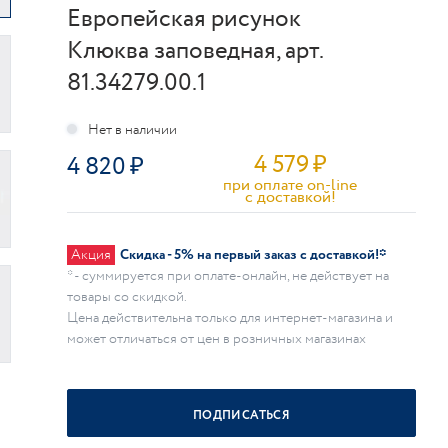
Европейская рисунок
Клюква заповедная, арт.
81.34279.00.1
4 579
₽
4 820
при оплате on-line
c доставкой!
Акция
Скидка - 5% на первый заказ с доставкой!*
* - суммируется при оплате-онлайн, не действует на
товары со скидкой.
Цена действительна только для интернет-магазина и
может отличаться от цен в розничных магазинах
ПОДПИСАТЬСЯ