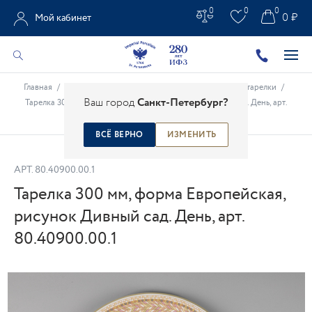
0
0
0
0 ₽
Мой кабинет
Главная
/
Каталог
/
Столовые предметы
/
Фарфоровые тарелки
/
Ваш город
Санкт-Петербург?
Тарелка 300 мм, форма Европейская, рисунок Дивный сад. День, арт.
80.40900.00.1
ВСЁ ВЕРНО
ИЗМЕНИТЬ
АРТ.
80.40900.00.1
Тарелка 300 мм, форма Европейская,
рисунок Дивный сад. День, арт.
80.40900.00.1