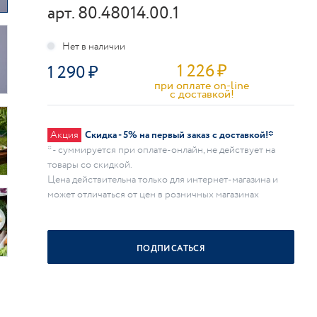
арт. 80.48014.00.1
1 226
₽
1 290
при оплате on-line
c доставкой!
Акция
Скидка - 5% на первый заказ с доставкой!*
* - суммируется при оплате-онлайн, не действует на
товары со скидкой.
Цена действительна только для интернет-магазина и
может отличаться от цен в розничных магазинах
ПОДПИСАТЬСЯ