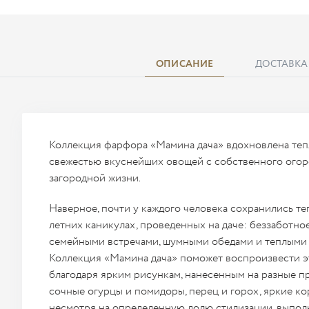
ОПИСАНИЕ
ДОСТАВКА
Коллекция фарфора «Мамина дача» вдохновлена теп
свежестью вкуснейших овощей с собственного огор
загородной жизни.
Наверное, почти у каждого человека сохранились т
летних каникулах, проведенных на даче: беззаботно
семейными встречами, шумными обедами и теплыми
Коллекция «Мамина дача» поможет воспроизвести э
благодаря ярким рисункам, нанесенным на разные п
сочные огурцы и помидоры, перец и горох, яркие ко
несмотря на определенную долю стилизации, выпол