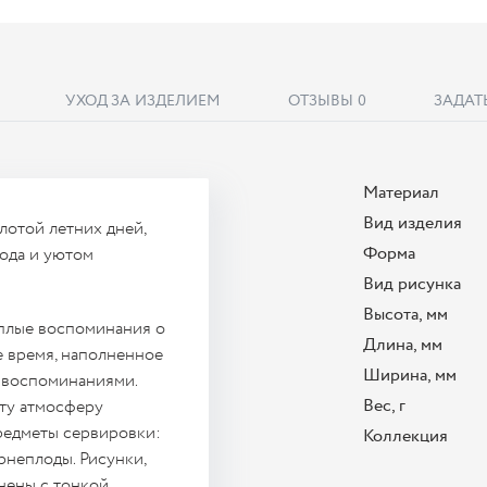
УХОД ЗА ИЗДЕЛИЕМ
ОТЗЫВЫ
0
ЗАДАТ
Материал
Вид изделия
лотой летних дней,
Форма
ода и уютом
Вид рисунка
Высота, мм
еплые воспоминания о
Длина, мм
е время, наполненное
Ширина, мм
 воспоминаниями.
Вес, г
ту атмосферу
редметы сервировки:
Коллекция
рнеплоды. Рисунки,
нены с тонкой