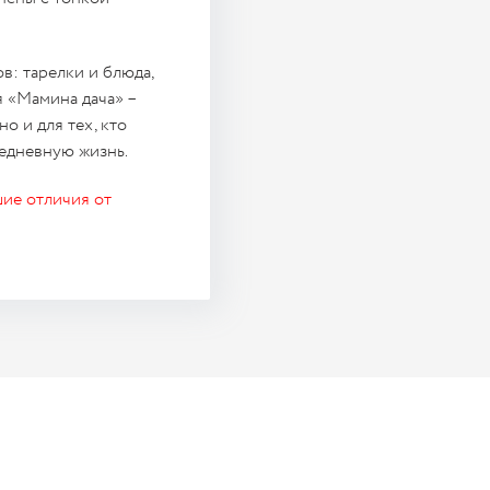
: тарелки и блюда,
я «Мамина дача» –
о и для тех, кто
седневную жизнь.
ие отличия от