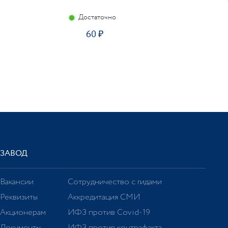
Достаточно
60
ЗАВОД
Вакансии
Сотрудничество с гидами
Реквизиты
Аккредитация СМИ
Акционерам
ИФЗ против Covid-19
Документы
ИФЗ против контрафакта