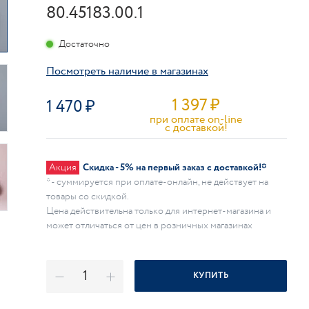
80.45183.00.1
Достаточно
Посмотреть наличие в магазинах
1 397
₽
1 470
при оплате on-line
c доставкой!
Акция
Скидка - 5% на первый заказ с доставкой!*
* - суммируется при оплате-онлайн, не действует на
товары со скидкой.
Цена действительна только для интернет-магазина и
может отличаться от цен в розничных магазинах
КУПИТЬ