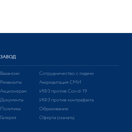
ЗАВОД
Вакансии
Сотрудничество с гидами
Реквизиты
Аккредитация СМИ
Акционерам
ИФЗ против Covid-19
Документы
ИФЗ против контрафакта
Политика
Образование
Галерея
Оферта (скачать)