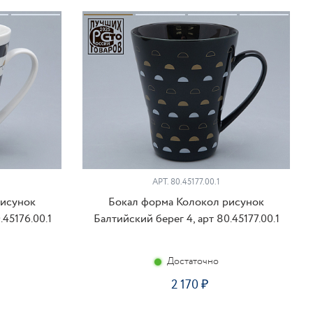
АРТ. 80.45177.00.1
рисунок
Бокал форма Колокол рисунок
.45176.00.1
Балтийский берег 4, арт 80.45177.00.1
Достаточно
2 170