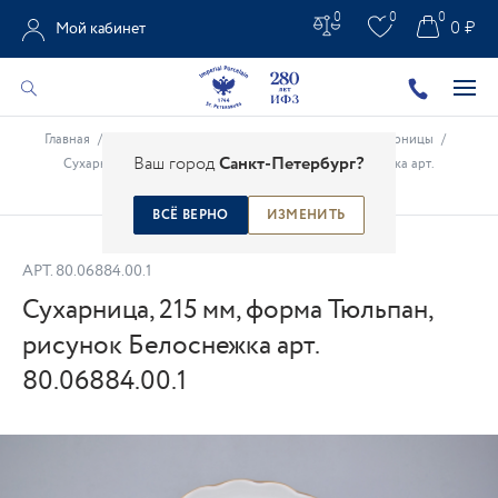
0
0
0
0 ₽
Мой кабинет
Главная
/
Каталог
/
Чайно-кофейные предметы
/
Сухарницы
/
Ваш город
Санкт-Петербург?
Сухарница, 215 мм, форма Тюльпан, рисунок Белоснежка арт.
80.06884.00.1
ВСЁ ВЕРНО
ИЗМЕНИТЬ
АРТ.
80.06884.00.1
Сухарница, 215 мм, форма Тюльпан,
рисунок Белоснежка арт.
80.06884.00.1