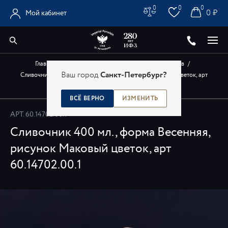
0
0
0
0 ₽
Мой кабинет
Главная
/
Каталог
/
Авторские изделия художников
/
Ваш город
Санкт-Петербург?
Сливочник 400 мл., форма Весенняя, рисунок Маковый цветок, арт
60.14702.00.1
ВСЁ ВЕРНО
ИЗМЕНИТЬ
АРТ.
60.14702.00.1
Сливочник 400 мл., форма Весенняя,
рисунок Маковый цветок, арт
60.14702.00.1