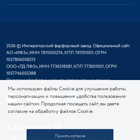
2026 © Императорский фарфоровый завод. Официальный сайт.
АО «ИФЗ», ИНН 7811000276, КПП 781101001, ОГРН
1027806058213
ООО «ТД ЛФЗ», ИНН 7730518581, КПП 773001001, ОГРН
1057746055388
Политика обработки и защиты персональных данных
Мы используем файлы Cookie для улучшения работы,
персонализации и повышения удобства пользования
нашим сайтом. Продолжая посещать сайт, вы даете
согласие на обработку файлов Cookie.
Подробнее о
нашей политике в отношении Cookie.
8 800 444-44-18
Принять согласие
г. Санкт-Петербург, пр. Обуховской обороны, 151