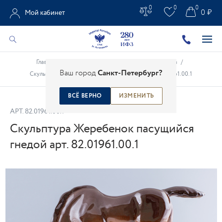
0
0
0
0 ₽
Мой кабинет
Главная
/
Каталог
/
Анималистическая скульптура
/
Ваш город
Санкт-Петербург?
Скульптура Жеребенок пасущийся гнедой арт. 82.01961.00.1
ВСЁ ВЕРНО
ИЗМЕНИТЬ
АРТ.
82.01961.00.1
Скульптура Жеребенок пасущийся
гнедой арт. 82.01961.00.1