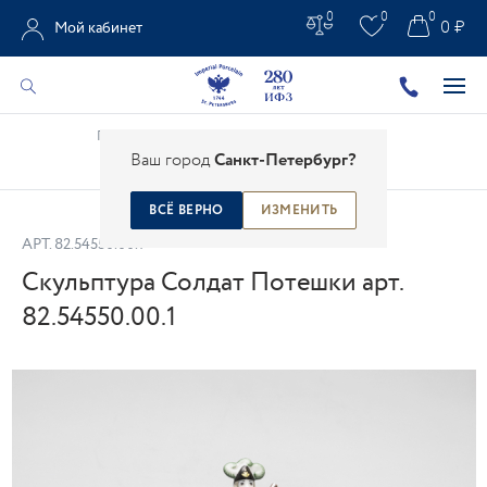
0
0
0
0 ₽
Мой кабинет
Главная
/
Каталог
/
Фарфоровая скульптура
/
Ваш город
Санкт-Петербург?
Скульптура Солдат Потешки арт. 82.54550.00.1
ВСЁ ВЕРНО
ИЗМЕНИТЬ
АРТ.
82.54550.00.1
Скульптура Солдат Потешки арт.
82.54550.00.1