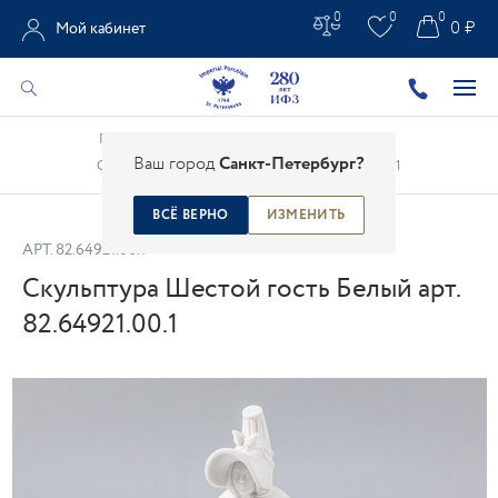
0
0
0
0 ₽
Мой кабинет
Главная
/
Каталог
/
Фарфоровая скульптура
/
Ваш город
Санкт-Петербург?
Скульптура Шестой гость Белый арт. 82.64921.00.1
ВСЁ ВЕРНО
ИЗМЕНИТЬ
АРТ.
82.64921.00.1
Скульптура Шестой гость Белый арт.
82.64921.00.1