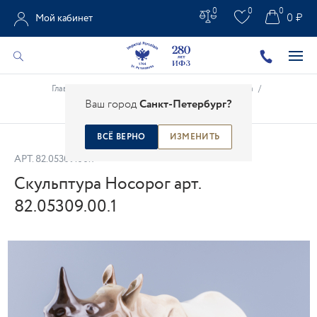
0
0
0
0 ₽
Мой кабинет
Главная
/
Каталог
/
Анималистическая скульптура
/
Ваш город
Санкт-Петербург?
Скульптура Носорог арт. 82.05309.00.1
ВСЁ ВЕРНО
ИЗМЕНИТЬ
АРТ.
82.05309.00.1
Скульптура Носорог арт.
82.05309.00.1