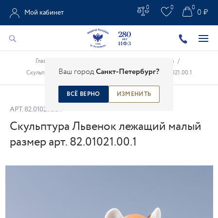
0
0
0
0 ₽
Мой кабинет
Главная
/
Каталог
/
Анималистическая скульптура
/
Ваш город
Санкт-Петербург?
Скульптура Львенок лежащий малый размер арт. 82.01021.00.1
ВСЁ ВЕРНО
ИЗМЕНИТЬ
АРТ.
82.01021.00.1
Скульптура Львенок лежащий малый
размер арт. 82.01021.00.1