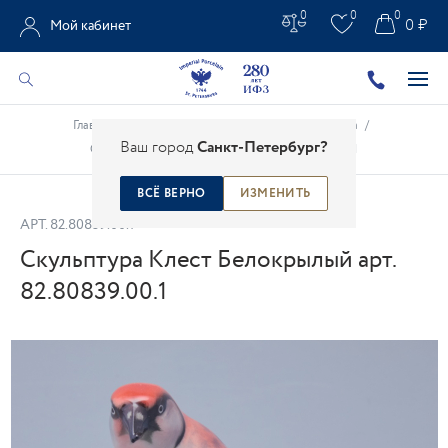
0
0
0
0 ₽
Мой кабинет
Главная
/
Каталог
/
Анималистическая скульптура
/
Ваш город
Санкт-Петербург?
Скульптура Клест Белокрылый арт. 82.80839.00.1
ВСЁ ВЕРНО
ИЗМЕНИТЬ
АРТ.
82.80839.00.1
Скульптура Клест Белокрылый арт.
82.80839.00.1