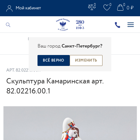
0
0
0
0 ₽
Мой кабинет
Главная
/
Каталог
/
Фарфоровая скульптура
/
Ваш город
Санкт-Петербург?
Скульптура Камаринская арт. 82.02216.00.1
ВСЁ ВЕРНО
ИЗМЕНИТЬ
АРТ.
82.02216.00.1
Скульптура Камаринская арт.
82.02216.00.1