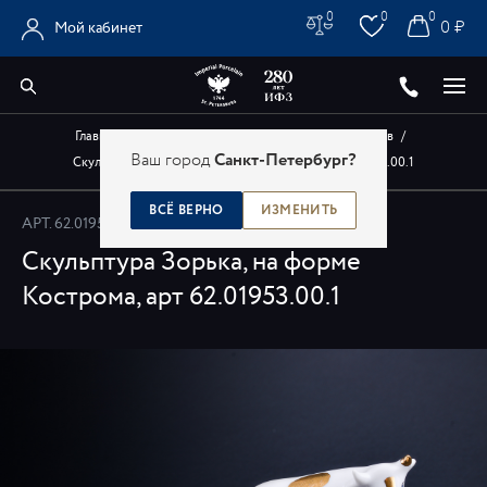
0
0
0
0 ₽
Мой кабинет
Главная
/
Каталог
/
Авторские изделия художников
/
Ваш город
Санкт-Петербург?
Скульптура Зорька, на форме Кострома, арт 62.01953.00.1
ВСЁ ВЕРНО
ИЗМЕНИТЬ
АРТ.
62.01953.00.1
Скульптура Зорька, на форме
Кострома, арт 62.01953.00.1