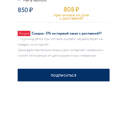
808
₽
850
при оплате on-line
c доставкой!
Акция
Скидка - 5% на первый заказ с доставкой!*
* - суммируется при оплате-онлайн, не действует на
товары со скидкой.
Цена действительна только для интернет-магазина и
может отличаться от цен в розничных магазинах
ПОДПИСАТЬСЯ