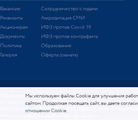
Вакансии
Сотрудничество с гидами
Реквизиты
Аккредитация СМИ
Акционерам
ИФЗ против Covid-19
Документы
ИФЗ против контрафакта
Политика
Образование
Галерея
Оферта (скачать)
Мы используем файлы Cookie для улучшения работ
2026 © Императорский фарфоровый завод. Официальный сайт.
АО «ИФЗ», ИНН 7811000276, КПП 781101001, ОГРН 1027806058213
сайтом. Продолжая посещать сайт, вы даете соглас
ООО «ТД ЛФЗ», ИНН 7730518581, КПП 773001001, ОГРН 105774605538
отношении Cookie.
Политика обработки и защиты персональных данных