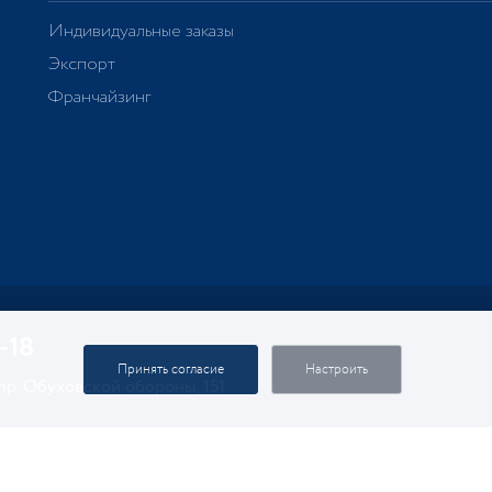
Индивидуальные заказы
Экспорт
Франчайзинг
-18
Принять согласие
Настроить
 пр. Обуховской обороны, 151