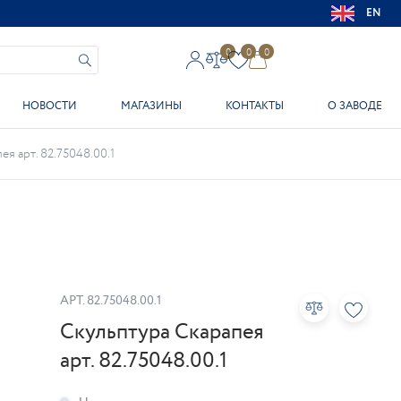
EN
0
0
0
НОВОСТИ
МАГАЗИНЫ
КОНТАКТЫ
О ЗАВОДЕ
я арт. 82.75048.00.1
АРТ.
82.75048.00.1
Скульптура Скарапея
арт. 82.75048.00.1