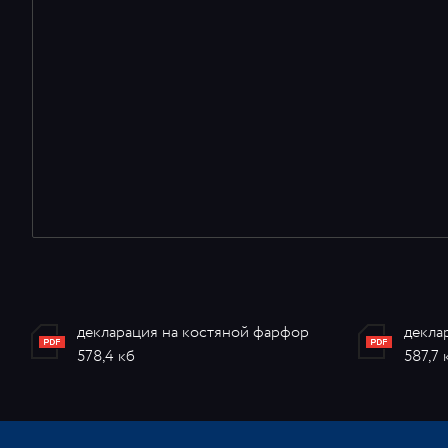
декларация на костяной фарфор
декла
578,4 кб
587,7 