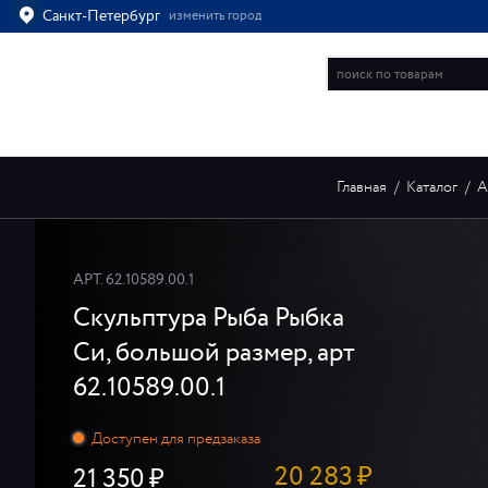
Санкт-Петербург
изменить город
Ваш город
Санкт-Петербург?
ВСЁ ВЕРНО
ИЗМЕНИТЬ
ИНТЕРНЕТ-МАГАЗИН
Главная
/
Каталог
/
А
АРТ.
62.10589.00.1
Скульптура Рыба Рыбка
Си, большой размер, арт
62.10589.00.1
20 283
₽
21 350