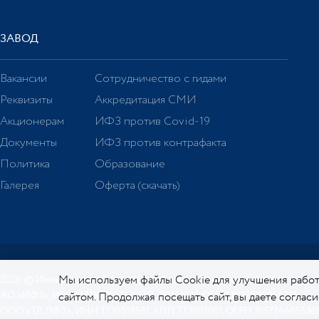
ЗАВОД
Вакансии
Сотрудничество с гидами
Реквизиты
Аккредитация СМИ
Акционерам
ИФЗ против Covid-19
Документы
ИФЗ против контрафакта
Политика
Образование
Галерея
Оферта (скачать)
Мы используем файлы Cookie для улучшения работ
2026 © Императорский фарфоровый завод. Официальный сайт.
АО «ИФЗ», ИНН 7811000276, КПП 781101001, ОГРН 1027806058213
сайтом. Продолжая посещать сайт, вы даете соглас
ООО «ТД ЛФЗ», ИНН 7730518581, КПП 773001001, ОГРН 105774605538
отношении Cookie.