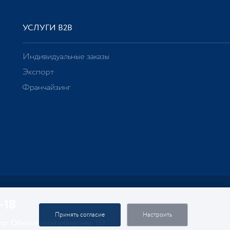
УСЛУГИ В2В
Индивидуальные заказы
Экспорт
Франчайзинг
-18
Принять согласие
Настроить
 пр. Обуховской обороны, 151