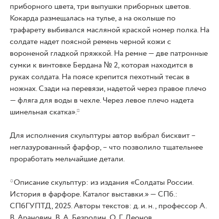
приборного цвета, три выпушки приборных цветов.
Кокарда размещалась на тулье, а на околыше по
трафарету выбивался масляной краской номер полка. На
солдате надет поясной ремень черной кожи с
вороненой гладкой пряжкой. На ремне — две патронные
сумки к винтовке Бердана № 2, которая находится в
руках солдата. На поясе крепится пехотный тесак в
ножнах. Сзади на перевязи, надетой через правое плечо
— фляга для воды в чехле. Через левое плечо надета
шинельная скатка».*
Для исполнения скульптуры автор выбрал бисквит –
неглазурованный фарфор, – что позволило тщательнее
проработать мельчайшие детали.
*Описание скульптур: из издания «Солдаты России.
История в фарфоре. Каталог выставки.» — СПб.:
СПбГУПТД, 2025. Авторы текстов: д. и. н., профессор А.
В. Аранович, В. А. Безродин, О. Г. Леонов.