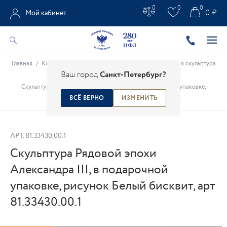
0
0
0
0 ₽
Мой кабинет
Главная
/
Каталог
/
Фарфоровая скульптура
/
Фарфоровая скульптура
Ваш город
Санкт-Петербург?
/
Скульптура Рядовой эпохи Александра III, в подарочной упаковке,
рисунок Белый бисквит, арт 81.33430.00.1
ВСЁ ВЕРНО
ИЗМЕНИТЬ
АРТ.
81.33430.00.1
Скульптура Рядовой эпохи
Александра III, в подарочной
упаковке, рисунок Белый бисквит, арт
81.33430.00.1