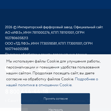
2026 © Императорский фарфоровый завод. Официальный сайт.
АО «ИФЗ», ИНН 7811000276, КПП 781101001, ОГРН
1027806058213
ООО «ТД ЛФЗ», ИНН 7730518581, КПП 773001001, ОГРН
1057746055388
Политика обработки и защиты персональных данных
Мы используем файлы Cookie для улучшения работы,
персонализации и повышения удобства пользования
нашим сайтом. Продолжая посещать сайт, вы даете
согласие на обработку файлов Cookie.
Подробнее о
нашей политике в отношении Cookie.
8 800 444-44-18
Принять согласие
г. Санкт-Петербург, пр. Обуховской обороны, 151
Настроить