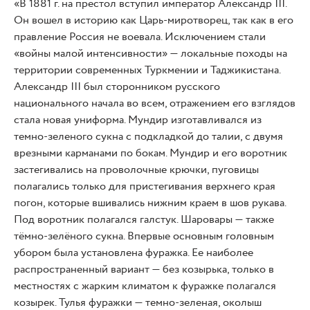
«В 1881 г. на престол вступил император Александр III.
Он вошел в историю как Царь-миротворец, так как в его
правление Россия не воевала. Исключением стали
«войны малой интенсивности» — локальные походы на
территории современных Туркмении и Таджикистана.
Александр III был сторонником русского
национального начала во всем, отражением его взглядов
стала новая униформа. Мундир изготавливался из
темно-зеленого сукна с подкладкой до талии, с двумя
врезными карманами по бокам. Мундир и его воротник
застегивались на проволочные крючки, пуговицы
полагались только для пристегивания верхнего края
погон, которые вшивались нижним краем в шов рукава.
Под воротник полагался галстук. Шаровары — также
тёмно-зелёного сукна. Впервые основным головным
убором была установлена фуражка. Ее наиболее
распространенный вариант — без козырька, только в
местностях с жарким климатом к фуражке полагался
козырек. Тулья фуражки — темно-зеленая, околыш