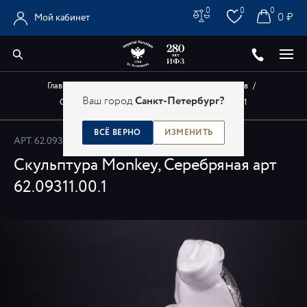
0
0
0
0 ₽
Мой кабинет
Главная
/
Каталог
/
Авторские изделия художников
/
Ваш город
Санкт-Петербург?
Скульптура Monkey, Серебряная арт 62.09311.00.1
ВСЁ ВЕРНО
ИЗМЕНИТЬ
АРТ.
62.09311.00.1
Скульптура Monkey, Серебряная арт
62.09311.00.1