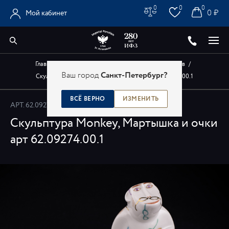
0
0
0
0 ₽
Мой кабинет
Главная
/
Каталог
/
Авторские изделия художников
/
Ваш город
Санкт-Петербург?
Скульптура Monkey, Мартышка и очки арт 62.09274.00.1
ВСЁ ВЕРНО
ИЗМЕНИТЬ
АРТ.
62.09274.00.1
Скульптура Monkey, Мартышка и очки
арт 62.09274.00.1