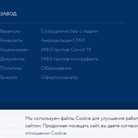
ЗАВОД
Вакансии
Сотрудничество с гидами
Реквизиты
Аккредитация СМИ
Акционерам
ИФЗ против Covid-19
Документы
ИФЗ против контрафакта
Политика
Образование
Галерея
Оферта (скачать)
Мы используем файлы Cookie для улучшения работ
2026 © Императорский фарфоровый завод. Официальный сайт.
АО «ИФЗ», ИНН 7811000276, КПП 781101001, ОГРН 1027806058213
сайтом. Продолжая посещать сайт, вы даете соглас
ООО «ТД ЛФЗ», ИНН 7730518581, КПП 773001001, ОГРН 105774605538
отношении Cookie.