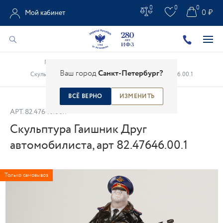
0
0
0
0 ₽
Мой кабинет
Главная
/
Каталог
/
Фарфоровая скульптура
/
Ваш город
Санкт-Петербург?
Скульптура Гаишник Друг автомобилиста, арт 82.47646.00.1
ВСЁ ВЕРНО
ИЗМЕНИТЬ
АРТ.
82.47646.00.1
Скульптура Гаишник Друг
автомобилиста, арт 82.47646.00.1
Только самовывоз