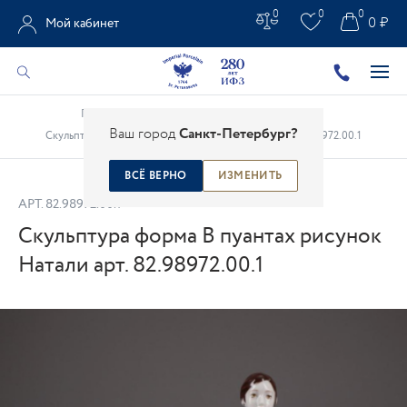
0
0
0
0 ₽
Мой кабинет
Главная
/
Каталог
/
Фарфоровая скульптура
/
Ваш город
Санкт-Петербург?
Скульптура форма В пуантах рисунок Натали арт. 82.98972.00.1
ВСЁ ВЕРНО
ИЗМЕНИТЬ
АРТ.
82.98972.00.1
Скульптура форма В пуантах рисунок
Натали арт. 82.98972.00.1