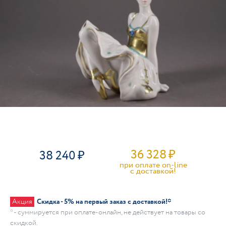
36 328
₽
38 240
при оплате on-line
c доставкой!
Акция
Скидка - 5% на первый заказ с доставкой!*
* - суммируется при оплате-онлайн, не действует на товары со
скидкой.