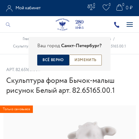
0
0
0
0 ₽
Мой кабинет
Главная
/
Каталог
/
Анималистическая скульптура
/
Ваш город
Санкт-Петербург?
Скульптура форма Бычок-малыш рисунок Белый арт. 82.65165.00.1
ВСЁ ВЕРНО
ИЗМЕНИТЬ
АРТ.
82.65165.00.1
Скульптура форма Бычок-малыш
рисунок Белый арт. 82.65165.00.1
Только самовывоз