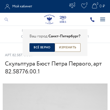
0
0
0
0 ₽
Мой кабинет
Главная
/
Каталог
/
Фарфоровая скульптура
/
Ваш город
Санкт-Петербург?
Скульптура Бюст Петра Первого, арт 82.58776.00.1
ВСЁ ВЕРНО
ИЗМЕНИТЬ
АРТ.
82.58776.00.1
Скульптура Бюст Петра Первого, арт
82.58776.00.1