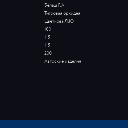
Белаш Г.А.
Тигровая орхидея
Цветкова Л.Ю.
100
115
115
200
Автрские изделия