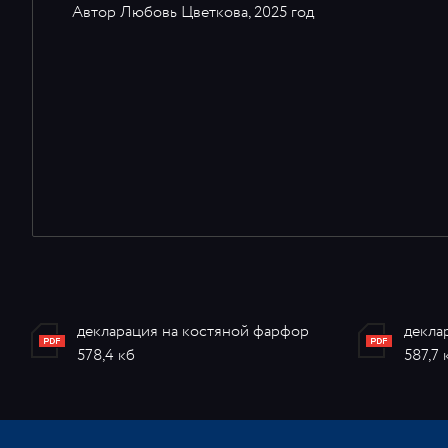
Автор Любовь Цветкова, 2025 год
декларация на костяной фарфор
декла
578,4 кб
587,7 