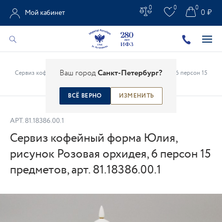
0
0
0
0 ₽
Мой кабинет
Главная
/
Каталог
/
Сервизы
/
Ваш город
Санкт-Петербург?
Сервиз кофейный форма Юлия, рисунок Розовая орхидея, 6 персон 15
предметов, арт. 81.18386.00.1
ВСЁ ВЕРНО
ИЗМЕНИТЬ
АРТ.
81.18386.00.1
Сервиз кофейный форма Юлия,
рисунок Розовая орхидея, 6 персон 15
предметов, арт. 81.18386.00.1